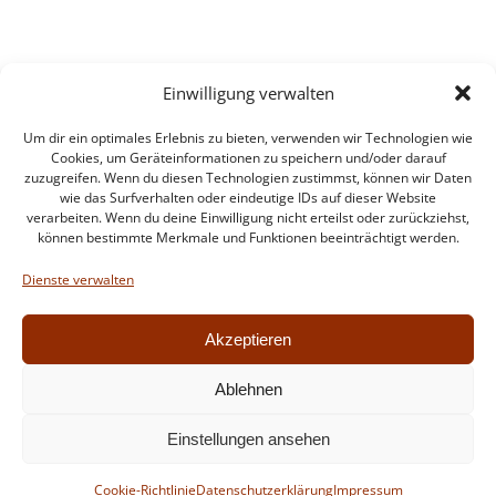
Einwilligung verwalten
Um dir ein optimales Erlebnis zu bieten, verwenden wir Technologien wie
Cookies, um Geräteinformationen zu speichern und/oder darauf
zuzugreifen. Wenn du diesen Technologien zustimmst, können wir Daten
wie das Surfverhalten oder eindeutige IDs auf dieser Website
verarbeiten. Wenn du deine Einwilligung nicht erteilst oder zurückziehst,
können bestimmte Merkmale und Funktionen beeinträchtigt werden.
Impressum
Datenschutzerklärung
Dienste verwalten
Intern
Akzeptieren
Ablehnen
© 2026 Feuerwehr Walldorf. Created for free using
Einstellungen ansehen
WordPress and
Colibri
Cookie-Richtlinie
Datenschutzerklärung
Impressum