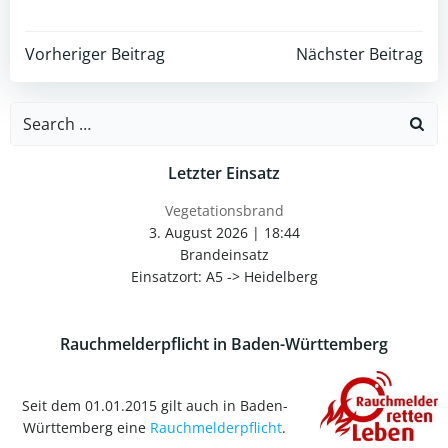
Post
Post
Vorheriger Beitrag
Nächster Beitrag
navigation
navigation
Search
for:
Letzter Einsatz
Vegetationsbrand
3. August 2026
|
18:44
Brandeinsatz
Einsatzort: A5 -> Heidelberg
Rauchmelderpflicht in Baden-Württemberg
Seit dem 01.01.2015 gilt auch in Baden-
Württemberg eine
Rauchmelderpflicht
.