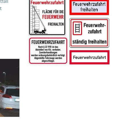
fall
t