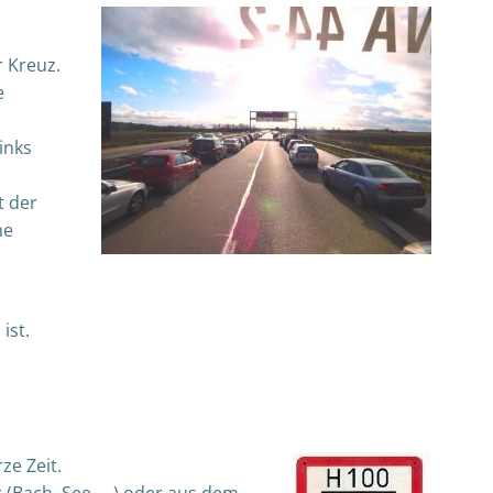
 Kreuz.
e
inks
t der
he
ist.
ze Zeit.
 (Bach, See, …) oder aus dem