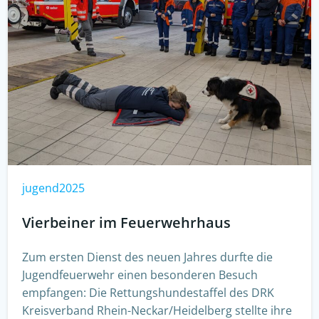
jugend2025
Vierbeiner im Feuerwehrhaus
Zum ersten Dienst des neuen Jahres durfte die
Jugendfeuerwehr einen besonderen Besuch
empfangen: Die Rettungshundestaffel des DRK
Kreisverband Rhein-Neckar/Heidelberg stellte ihre