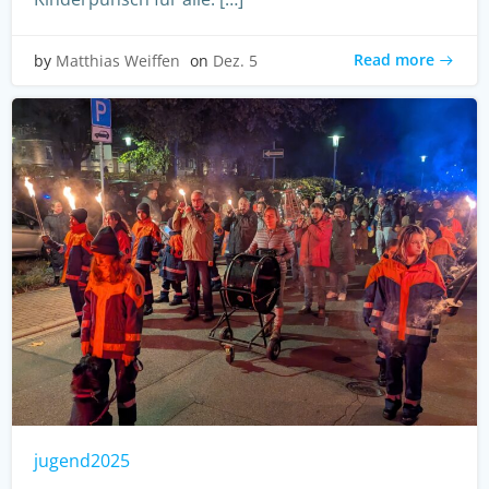
Read more
by
Matthias Weiffen
on
Dez. 5
jugend2025