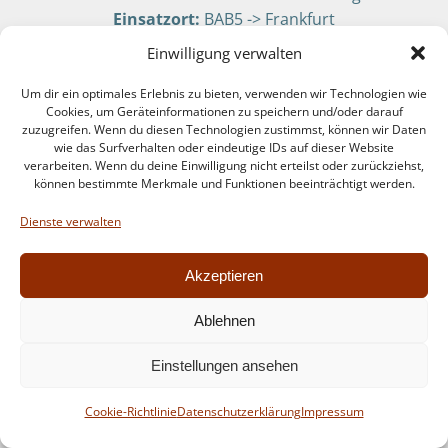
Einsatzort:
BAB5 -> Frankfurt
Nummer:
044-2021
Einwilligung verwalten
Datum:
11.05.2021 15:01
Um dir ein optimales Erlebnis zu bieten, verwenden wir Technologien wie
Einsatzmeldung:
Verkehrsunfall
Cookies, um Geräteinformationen zu speichern und/oder darauf
Einsatzart:
Technische Hilfeleistung
zuzugreifen. Wenn du diesen Technologien zustimmst, können wir Daten
Einsatzort:
B291
wie das Surfverhalten oder eindeutige IDs auf dieser Website
verarbeiten. Wenn du deine Einwilligung nicht erteilst oder zurückziehst,
Nummer:
043-2021
können bestimmte Merkmale und Funktionen beeinträchtigt werden.
Datum:
09.05.2021 19:39
Dienste verwalten
Einsatzmeldung:
Türöffnung
Einsatzart:
Technische Hilfeleistung
Akzeptieren
Einsatzort:
Caspar-David-Friedrich-Straße
Nummer:
042-2021
Ablehnen
Datum:
09.05.2021 17:26
Einsatzmeldung:
Türöffnung
Einstellungen ansehen
Einsatzart:
Technische Hilfeleistung
Einsatzort:
Caspar-David-Friedrich-Straße
Cookie-Richtlinie
Datenschutzerklärung
Impressum
Nummer:
041-2021