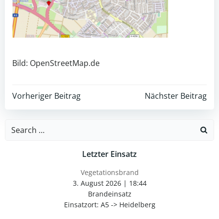
Bild: OpenStreetMap.de
Post
Post
Vorheriger Beitrag
Nächster Beitrag
navigation
navigation
Search
for:
Letzter Einsatz
Vegetationsbrand
3. August 2026
|
18:44
Brandeinsatz
Einsatzort: A5 -> Heidelberg