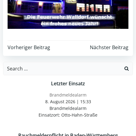
Post
Post
Vorheriger Beitrag
Nächster Beitrag
navigation
navigation
Search
for:
Letzter Einsatz
Brandmeldealarm
8. August 2026
|
15:33
Brandmeldealarm
Einsatzort: Otto-Hahn-Straße
Rauchmelderpflicht in Baden-Württemberg