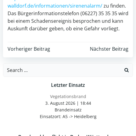
walldorf.de/informationen/sirenenalarm/
zu finden.
Das Bürgerinformationstelefon (06227) 35 35 35 wird
bei einem Schadensereignis besprochen und kann
Auskunft darüber geben, ob eine Gefahr vorliegt.
Post
Post
Vorheriger Beitrag
Nächster Beitrag
navigation
navigation
Search
for:
Letzter Einsatz
Vegetationsbrand
3. August 2026
|
18:44
Brandeinsatz
Einsatzort: A5 -> Heidelberg