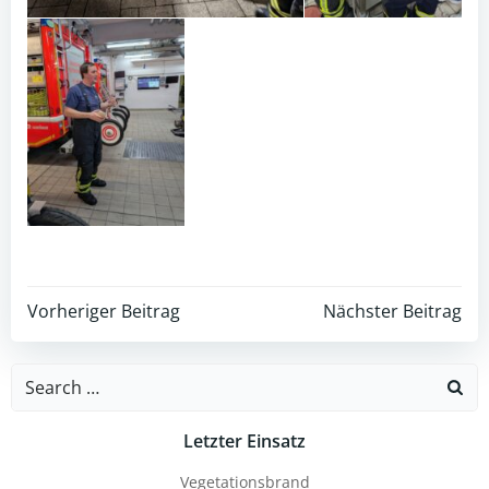
Post
Post
Vorheriger Beitrag
Nächster Beitrag
navigation
navigation
Search
for:
Letzter Einsatz
Vegetationsbrand