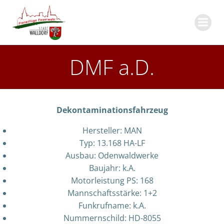
Zum
Inhalt
springen
DMF a.D.
Dekontaminationsfahrzeug
Hersteller: MAN
Typ: 13.168 HA-LF
Ausbau: Odenwaldwerke
Baujahr: k.A.
Motorleistung PS: 168
Mannschaftsstärke: 1+2
Funkrufname: k.A.
Nummernschild: HD-8055