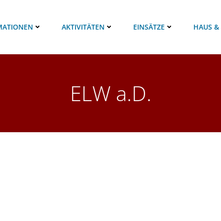
MATIONEN
AKTIVITÄTEN
EINSÄTZE
HAUS &
ELW a.D.