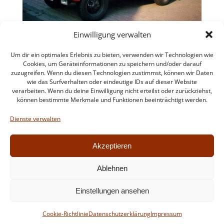
Einwilligung verwalten
Um dir ein optimales Erlebnis zu bieten, verwenden wir Technologien wie
Cookies, um Geräteinformationen zu speichern und/oder darauf
zuzugreifen. Wenn du diesen Technologien zustimmst, können wir Daten
wie das Surfverhalten oder eindeutige IDs auf dieser Website
verarbeiten. Wenn du deine Einwilligung nicht erteilst oder zurückziehst,
können bestimmte Merkmale und Funktionen beeinträchtigt werden.
Impressum
Datenschutzerklärung
Dienste verwalten
Intern
Akzeptieren
Ablehnen
© 2026 Feuerwehr Walldorf. Created for free using
Einstellungen ansehen
WordPress and
Colibri
Cookie-Richtlinie
Datenschutzerklärung
Impressum