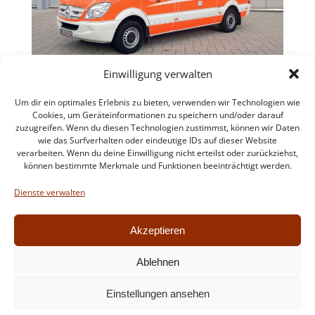
Einwilligung verwalten
Um dir ein optimales Erlebnis zu bieten, verwenden wir Technologien wie
Cookies, um Geräteinformationen zu speichern und/oder darauf
zuzugreifen. Wenn du diesen Technologien zustimmst, können wir Daten
wie das Surfverhalten oder eindeutige IDs auf dieser Website
verarbeiten. Wenn du deine Einwilligung nicht erteilst oder zurückziehst,
können bestimmte Merkmale und Funktionen beeinträchtigt werden.
Impressum
Datenschutzerklärung
Dienste verwalten
Intern
Akzeptieren
Ablehnen
© 2026 Feuerwehr Walldorf. Created for free using
Einstellungen ansehen
WordPress and
Colibri