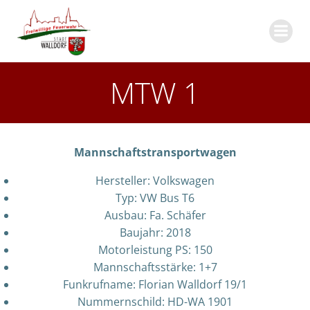
Zum
Inhalt
springen
MTW 1
Mannschaftstransportwagen
Hersteller: Volkswagen
Typ: VW Bus T6
Ausbau: Fa. Schäfer
Baujahr: 2018
Motorleistung PS: 150
Mannschaftsstärke: 1+7
Funkrufname: Florian Walldorf 19/1
Nummernschild: HD-WA 1901