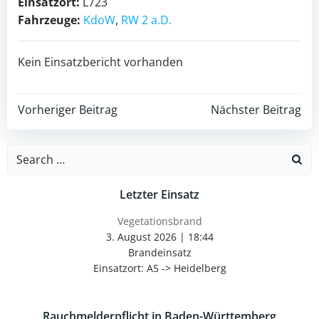
Einsatzort:
L723
Fahrzeuge:
KdoW
,
RW 2 a.D.
Kein Einsatzbericht vorhanden
Post
Post
Vorheriger Beitrag
Nächster Beitrag
navigation
navigation
Search
for:
Letzter Einsatz
Vegetationsbrand
3. August 2026
|
18:44
Brandeinsatz
Einsatzort: A5 -> Heidelberg
Rauchmelderpflicht in Baden-Württemberg