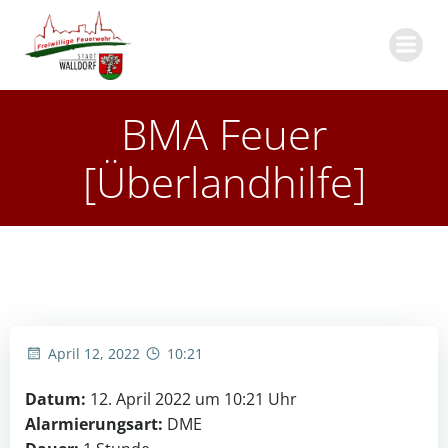
Zum
Inhalt
springen
BMA Feuer
[Überlandhilfe]
April 12, 2022
10:21
Datum:
12. April 2022 um 10:21 Uhr
Alarmierungsart:
DME