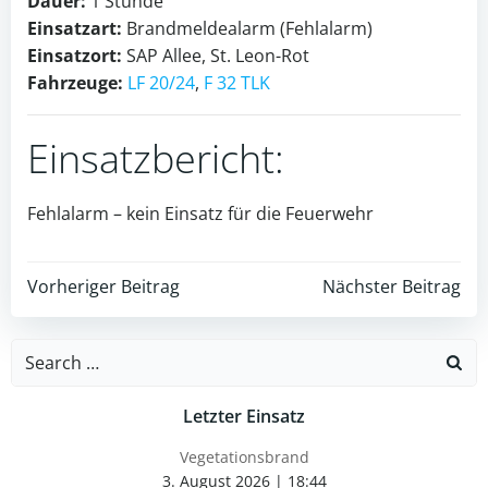
Dauer:
1 Stunde
Einsatzart:
Brandmeldealarm (Fehlalarm)
Einsatzort:
SAP Allee, St. Leon-Rot
Fahrzeuge:
LF 20/24
,
F 32 TLK
Einsatzbericht:
Fehlalarm – kein Einsatz für die Feuerwehr
Post
Post
Vorheriger Beitrag
Nächster Beitrag
navigation
navigation
Search
for:
Letzter Einsatz
Vegetationsbrand
3. August 2026
|
18:44