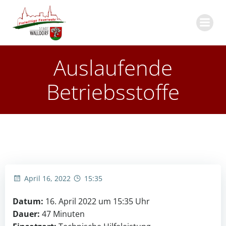
Zum
Inhalt
springen
Auslaufende
Betriebsstoffe
April 16, 2022
15:35
Datum:
16. April 2022 um 15:35 Uhr
Dauer:
47 Minuten