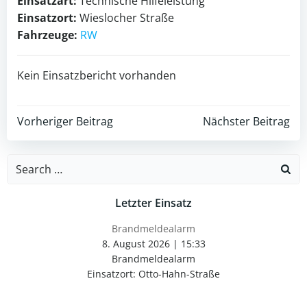
Einsatzart:
Technische Hilfeleistung
Einsatzort:
Wieslocher Straße
Fahrzeuge:
RW
Kein Einsatzbericht vorhanden
Post
Post
Vorheriger Beitrag
Nächster Beitrag
navigation
navigation
Search
for:
Letzter Einsatz
Brandmeldealarm
8. August 2026
|
15:33
Brandmeldealarm
Einsatzort: Otto-Hahn-Straße