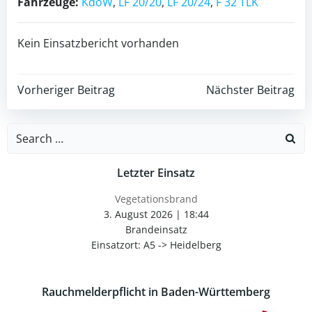
Fahrzeuge:
KdoW
,
LF 20/20
,
LF 20/24
,
F 32 TLK
Kein Einsatzbericht vorhanden
Post
Post
Vorheriger Beitrag
Nächster Beitrag
navigation
navigation
Search
for:
Letzter Einsatz
Vegetationsbrand
3. August 2026
|
18:44
Brandeinsatz
Einsatzort: A5 -> Heidelberg
Rauchmelderpflicht in Baden-Württemberg