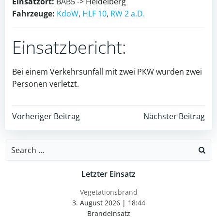
Einsatzort:
BAB5 -> Heidelberg
Fahrzeuge:
KdoW
,
HLF 10
,
RW 2 a.D.
Einsatzbericht:
Bei einem Verkehrsunfall mit zwei PKW wurden zwei
Personen verletzt.
Post
Post
Vorheriger Beitrag
Nächster Beitrag
navigation
navigation
Search
for:
Letzter Einsatz
Vegetationsbrand
3. August 2026
|
18:44
Brandeinsatz