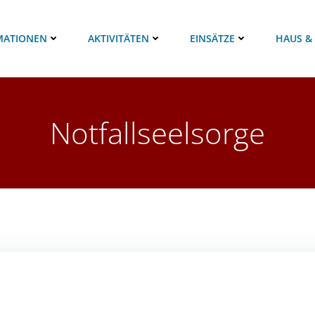
MATIONEN
AKTIVITÄTEN
EINSÄTZE
HAUS &
Notfallseelsorge