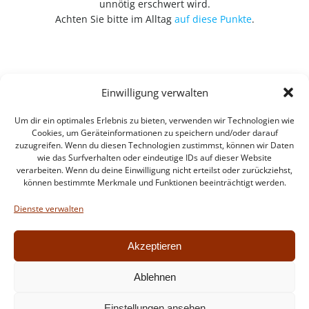
unnötig erschwert wird.
Achten Sie bitte im Alltag
auf diese Punkte
.
Einwilligung verwalten
Um dir ein optimales Erlebnis zu bieten, verwenden wir Technologien wie
Cookies, um Geräteinformationen zu speichern und/oder darauf
zuzugreifen. Wenn du diesen Technologien zustimmst, können wir Daten
wie das Surfverhalten oder eindeutige IDs auf dieser Website
verarbeiten. Wenn du deine Einwilligung nicht erteilst oder zurückziehst,
können bestimmte Merkmale und Funktionen beeinträchtigt werden.
Impressum
Datenschutzerklärung
Dienste verwalten
Intern
Akzeptieren
Ablehnen
© 2026 Feuerwehr Walldorf. Created for free using
Einstellungen ansehen