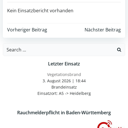
Kein Einsatzbericht vorhanden
Post
Post
Vorheriger Beitrag
Nächster Beitrag
navigation
navigation
Search
for:
Letzter Einsatz
Vegetationsbrand
3. August 2026
|
18:44
Brandeinsatz
Einsatzort: A5 -> Heidelberg
Rauchmelderpflicht in Baden-Württemberg