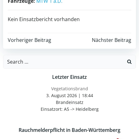
Fahrzeuge:
MTW 1 a.D.
Kein Einsatzbericht vorhanden
Post
Post
Vorheriger Beitrag
Nächster Beitrag
navigation
navigation
Search
for:
Letzter Einsatz
Vegetationsbrand
3. August 2026
|
18:44
Brandeinsatz
Einsatzort: A5 -> Heidelberg
Rauchmelderpflicht in Baden-Württemberg