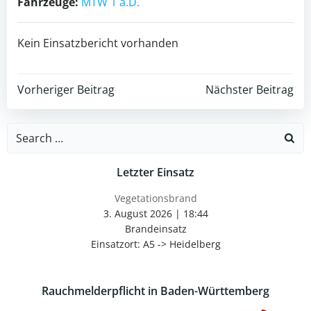
Fahrzeuge:
MTW 1 a.D.
Kein Einsatzbericht vorhanden
Post
Post
Vorheriger Beitrag
Nächster Beitrag
navigation
navigation
Search
for:
Letzter Einsatz
Vegetationsbrand
3. August 2026
|
18:44
Brandeinsatz
Einsatzort: A5 -> Heidelberg
Rauchmelderpflicht in Baden-Württemberg