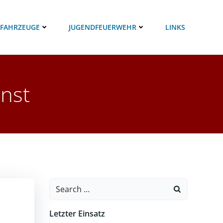
 FAHRZEUGE
JUGENDFEUERWEHR
LINKS
nst
Search
for:
Letzter Einsatz