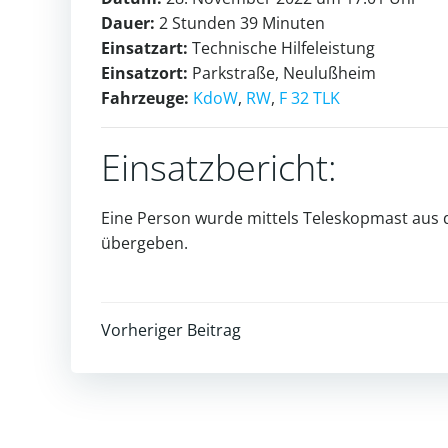
Dauer:
2 Stunden 39 Minuten
Einsatzart:
Technische Hilfeleistung
Einsatzort:
Parkstraße, Neulußheim
Fahrzeuge:
KdoW
,
RW
,
F 32 TLK
Einsatzbericht:
Eine Person wurde mittels Teleskopmast aus
übergeben.
Post
Vorheriger Beitrag
navigation