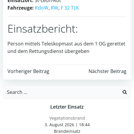
Einsatzort:
St-Leon-Rot
Fahrzeuge:
KdoW
,
RW
,
F 32 TLK
Einsatzbericht:
Person mittels Teleskopmast aus dem 1 OG gerettet
und dem Rettungsdienst übergeben
Post
Post
Vorheriger Beitrag
Nächster Beitrag
navigation
navigation
Search
for:
Letzter Einsatz
Vegetationsbrand
3. August 2026
|
18:44
Brandeinsatz