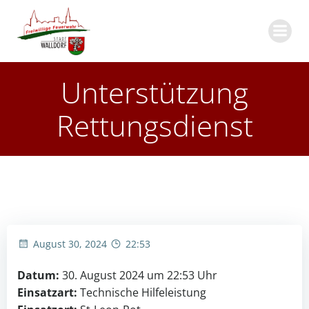
Zum
Inhalt
springen
Unterstützung
Rettungsdienst
August 30, 2024
22:53
Datum:
30. August 2024 um 22:53 Uhr
Einsatzart:
Technische Hilfeleistung