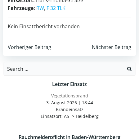
Einsatzort:
Hans-Thoma-Straße
Fahrzeuge:
RW
,
F 32 TLK
Kein Einsatzbericht vorhanden
Post
Post
Vorheriger Beitrag
Nächster Beitrag
navigation
navigation
Search
for:
Letzter Einsatz
Vegetationsbrand
3. August 2026
|
18:44
Brandeinsatz
Einsatzort: A5 -> Heidelberg
Rauchmelderpflicht in Baden-Württemberg