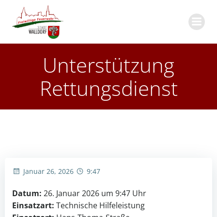
Zum
Inhalt
springen
Unterstützung
Rettungsdienst
Januar 26, 2026
9:47
Datum:
26. Januar 2026 um 9:47 Uhr
Einsatzart:
Technische Hilfeleistung