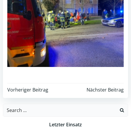
Post
Post
Vorheriger Beitrag
Nächster Beitrag
navigation
navigation
Search
for:
Letzter Einsatz