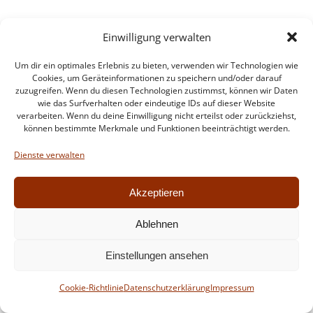
Intern
Einwilligung verwalten
Um dir ein optimales Erlebnis zu bieten, verwenden wir Technologien wie
Cookies, um Geräteinformationen zu speichern und/oder darauf
© 2026 Feuerwehr Walldorf. Created for free using
zuzugreifen. Wenn du diesen Technologien zustimmst, können wir Daten
wie das Surfverhalten oder eindeutige IDs auf dieser Website
WordPress and
Colibri
verarbeiten. Wenn du deine Einwilligung nicht erteilst oder zurückziehst,
können bestimmte Merkmale und Funktionen beeinträchtigt werden.
Dienste verwalten
Akzeptieren
Ablehnen
Einstellungen ansehen
Cookie-Richtlinie
Datenschutzerklärung
Impressum