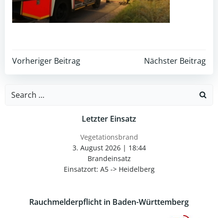
Post
Post
Vorheriger Beitrag
Nächster Beitrag
navigation
navigation
Search
for:
Letzter Einsatz
Vegetationsbrand
3. August 2026
|
18:44
Brandeinsatz
Einsatzort: A5 -> Heidelberg
Rauchmelderpflicht in Baden-Württemberg