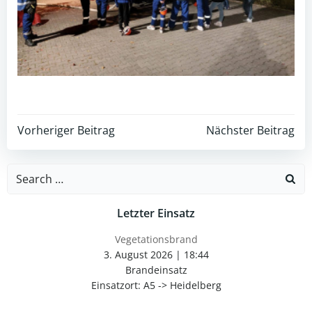
Post
Post
Vorheriger Beitrag
Nächster Beitrag
navigation
navigation
Search
for:
Letzter Einsatz
Vegetationsbrand
3. August 2026
|
18:44
Brandeinsatz
Einsatzort: A5 -> Heidelberg