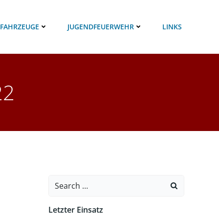
 FAHRZEUGE
JUGENDFEUERWEHR
LINKS
22
Search
for:
Letzter Einsatz