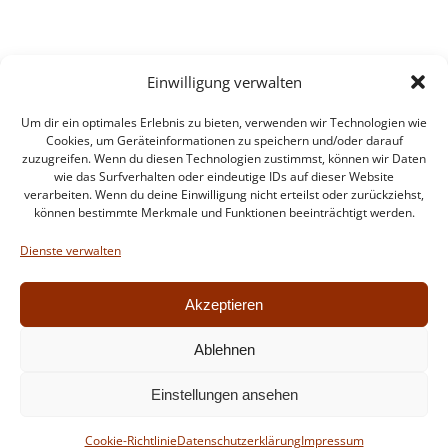
Einwilligung verwalten
Um dir ein optimales Erlebnis zu bieten, verwenden wir Technologien wie
Cookies, um Geräteinformationen zu speichern und/oder darauf
zuzugreifen. Wenn du diesen Technologien zustimmst, können wir Daten
wie das Surfverhalten oder eindeutige IDs auf dieser Website
verarbeiten. Wenn du deine Einwilligung nicht erteilst oder zurückziehst,
können bestimmte Merkmale und Funktionen beeinträchtigt werden.
Impressum
Datenschutzerklärung
Dienste verwalten
Intern
Akzeptieren
Ablehnen
© 2026 Feuerwehr Walldorf. Created for free using
Einstellungen ansehen
WordPress and
Colibri
Cookie-Richtlinie
Datenschutzerklärung
Impressum