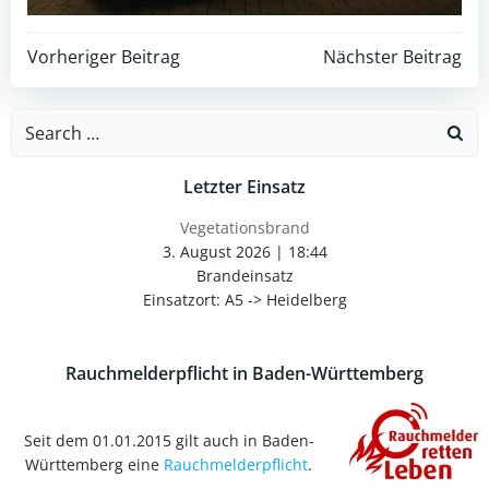
Post
Post
Vorheriger Beitrag
Nächster Beitrag
navigation
navigation
Search
for:
Letzter Einsatz
Vegetationsbrand
3. August 2026
|
18:44
Brandeinsatz
Einsatzort: A5 -> Heidelberg
Rauchmelderpflicht in Baden-Württemberg
Seit dem 01.01.2015 gilt auch in Baden-
Württemberg eine
Rauchmelderpflicht
.