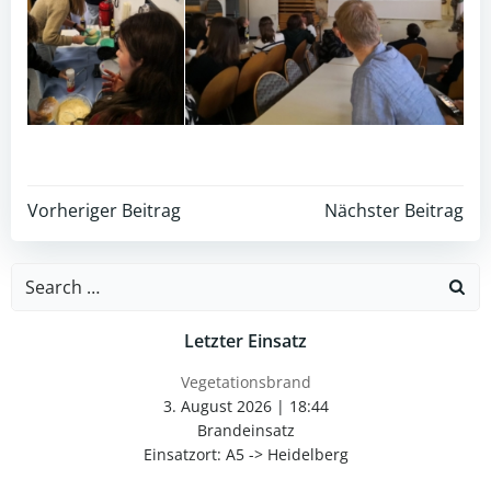
Post
Post
Vorheriger Beitrag
Nächster Beitrag
navigation
navigation
Search
for:
Letzter Einsatz
Vegetationsbrand
3. August 2026
|
18:44
Brandeinsatz
Einsatzort: A5 -> Heidelberg