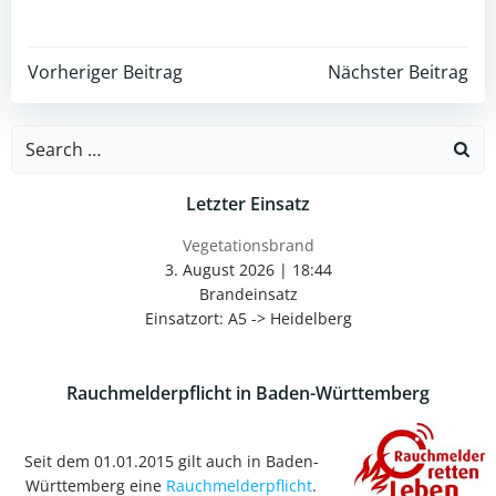
Post
Post
Vorheriger Beitrag
Nächster Beitrag
navigation
navigation
Search
for:
Letzter Einsatz
Vegetationsbrand
3. August 2026
|
18:44
Brandeinsatz
Einsatzort: A5 -> Heidelberg
Rauchmelderpflicht in Baden-Württemberg
Seit dem 01.01.2015 gilt auch in Baden-
Württemberg eine
Rauchmelderpflicht
.