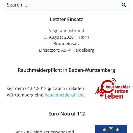
navigation
navigation
Search
for:
Letzter Einsatz
Vegetationsbrand
3. August 2026
|
18:44
Brandeinsatz
Einsatzort: A5 -> Heidelberg
Rauchmelderpflicht in Baden-Württemberg
Seit dem 01.01.2015 gilt auch in Baden-
Württemberg eine
Rauchmelderpflicht
.
Euro Notruf 112
Seit 2008 sind Feuerwehr und