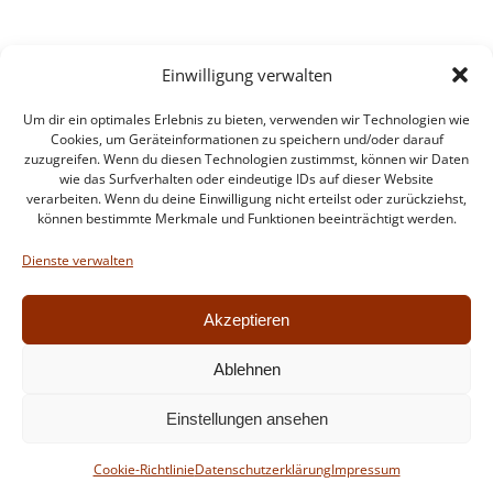
Einwilligung verwalten
Um dir ein optimales Erlebnis zu bieten, verwenden wir Technologien wie
Cookies, um Geräteinformationen zu speichern und/oder darauf
zuzugreifen. Wenn du diesen Technologien zustimmst, können wir Daten
wie das Surfverhalten oder eindeutige IDs auf dieser Website
verarbeiten. Wenn du deine Einwilligung nicht erteilst oder zurückziehst,
können bestimmte Merkmale und Funktionen beeinträchtigt werden.
Impressum
Datenschutzerklärung
Dienste verwalten
Intern
Akzeptieren
Ablehnen
© 2026 Feuerwehr Walldorf. Created for free using
Einstellungen ansehen
WordPress and
Colibri
Cookie-Richtlinie
Datenschutzerklärung
Impressum