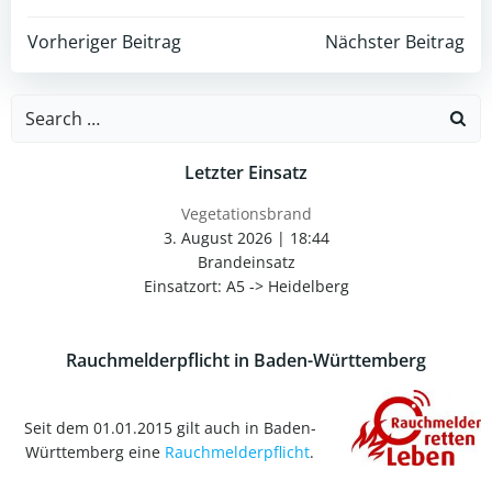
Post
Post
Vorheriger Beitrag
Nächster Beitrag
navigation
navigation
Search
for:
Letzter Einsatz
Vegetationsbrand
3. August 2026
|
18:44
Brandeinsatz
Einsatzort: A5 -> Heidelberg
Rauchmelderpflicht in Baden-Württemberg
Seit dem 01.01.2015 gilt auch in Baden-
Württemberg eine
Rauchmelderpflicht
.