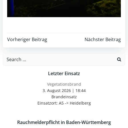
Post
Post
Vorheriger Beitrag
Nächster Beitrag
navigation
navigation
Search
for:
Letzter Einsatz
Vegetationsbrand
3. August 2026
|
18:44
Brandeinsatz
Einsatzort: A5 -> Heidelberg
Rauchmelderpflicht in Baden-Württemberg