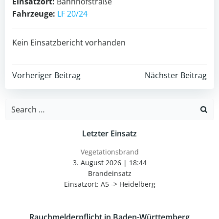
Einsatzort:
Bahnhofstraße
Fahrzeuge:
LF 20/24
Kein Einsatzbericht vorhanden
Post
Post
Vorheriger Beitrag
Nächster Beitrag
navigation
navigation
Search
for:
Letzter Einsatz
Vegetationsbrand
3. August 2026
|
18:44
Brandeinsatz
Einsatzort: A5 -> Heidelberg
Rauchmelderpflicht in Baden-Württemberg