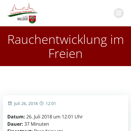
Zum
Inhalt
springen
Rauchentwicklung im
Freien
Juli 26, 2018
12:01
Datum:
26. Juli 2018 um 12:01 Uhr
Dauer:
37 Minuten