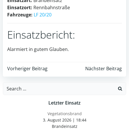
Einsatzart:
Brandeinsatz
Einsatzort:
Rennbahnstraße
Fahrzeuge:
LF 20/20
Einsatzbericht:
Alarmiert in gutem Glauben.
Post
Post
Vorheriger Beitrag
Nächster Beitrag
navigation
navigation
Search
for:
Letzter Einsatz
Vegetationsbrand
3. August 2026
|
18:44
Brandeinsatz