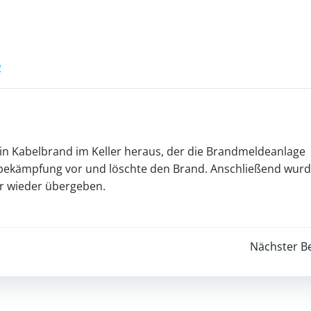
2
h ein Kabelbrand im Keller heraus, der die Brandmeldeanlage
ndbekämpfung vor und löschte den Brand. Anschließend wur
er wieder übergeben.
Post
Nächster Be
navigation