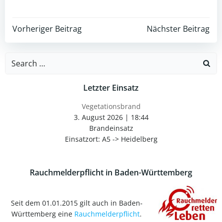
Post
Post
Vorheriger Beitrag
Nächster Beitrag
navigation
navigation
Search
for:
Letzter Einsatz
Vegetationsbrand
3. August 2026
|
18:44
Brandeinsatz
Einsatzort: A5 -> Heidelberg
Rauchmelderpflicht in Baden-Württemberg
Seit dem 01.01.2015 gilt auch in Baden-
Württemberg eine
Rauchmelderpflicht
.