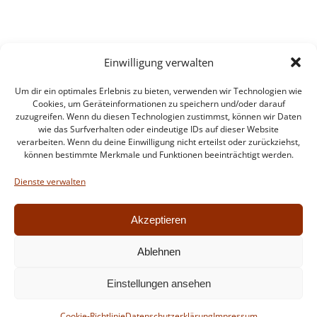
Einwilligung verwalten
Um dir ein optimales Erlebnis zu bieten, verwenden wir Technologien wie
Cookies, um Geräteinformationen zu speichern und/oder darauf
zuzugreifen. Wenn du diesen Technologien zustimmst, können wir Daten
wie das Surfverhalten oder eindeutige IDs auf dieser Website
verarbeiten. Wenn du deine Einwilligung nicht erteilst oder zurückziehst,
können bestimmte Merkmale und Funktionen beeinträchtigt werden.
Impressum
Datenschutzerklärung
Dienste verwalten
Intern
Akzeptieren
Ablehnen
© 2026 Feuerwehr Walldorf. Created for free using
Einstellungen ansehen
WordPress and
Colibri
Cookie-Richtlinie
Datenschutzerklärung
Impressum