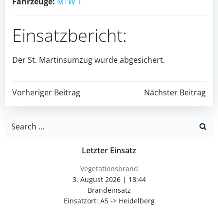
Fahrzeuge:
MTW 1
Einsatzbericht:
Der St. Martinsumzug wurde abgesichert.
Post
Post
Vorheriger Beitrag
Nächster Beitrag
navigation
navigation
Search
for:
Letzter Einsatz
Vegetationsbrand
3. August 2026
|
18:44
Brandeinsatz
Einsatzort: A5 -> Heidelberg