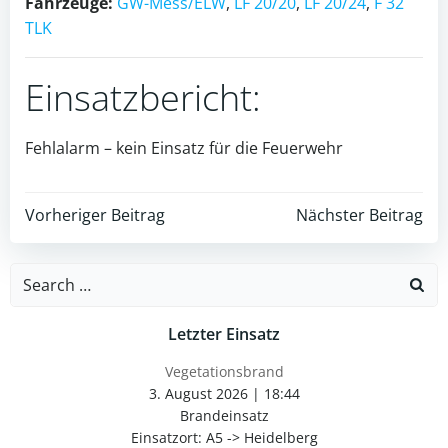
Fahrzeuge:
GW-Mess/ELW
,
LF 20/20
,
LF 20/24
,
F 32
TLK
Einsatzbericht:
Fehlalarm – kein Einsatz für die Feuerwehr
Post
Post
Vorheriger Beitrag
Nächster Beitrag
navigation
navigation
Search
for:
Letzter Einsatz
Vegetationsbrand
3. August 2026
|
18:44
Brandeinsatz
Einsatzort: A5 -> Heidelberg