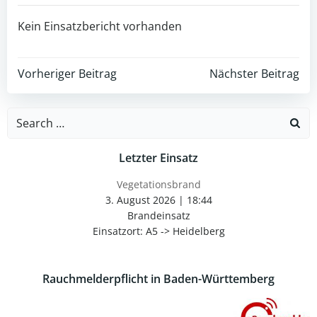
Kein Einsatzbericht vorhanden
Post
Post
Vorheriger Beitrag
Nächster Beitrag
navigation
navigation
Search
for:
Letzter Einsatz
Vegetationsbrand
3. August 2026
|
18:44
Brandeinsatz
Einsatzort: A5 -> Heidelberg
Rauchmelderpflicht in Baden-Württemberg