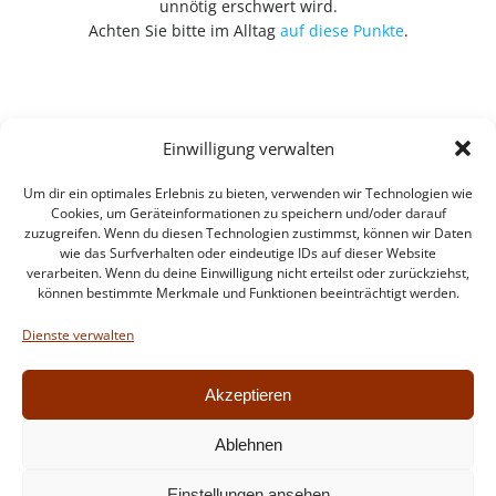
unnötig erschwert wird.
Achten Sie bitte im Alltag
auf diese Punkte
.
Einwilligung verwalten
Um dir ein optimales Erlebnis zu bieten, verwenden wir Technologien wie
Cookies, um Geräteinformationen zu speichern und/oder darauf
zuzugreifen. Wenn du diesen Technologien zustimmst, können wir Daten
wie das Surfverhalten oder eindeutige IDs auf dieser Website
verarbeiten. Wenn du deine Einwilligung nicht erteilst oder zurückziehst,
können bestimmte Merkmale und Funktionen beeinträchtigt werden.
Impressum
Datenschutzerklärung
Dienste verwalten
Intern
Akzeptieren
Ablehnen
© 2026 Feuerwehr Walldorf. Created for free using
Einstellungen ansehen