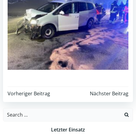
Post
Post
Vorheriger Beitrag
Nächster Beitrag
navigation
navigation
Search
for:
Letzter Einsatz