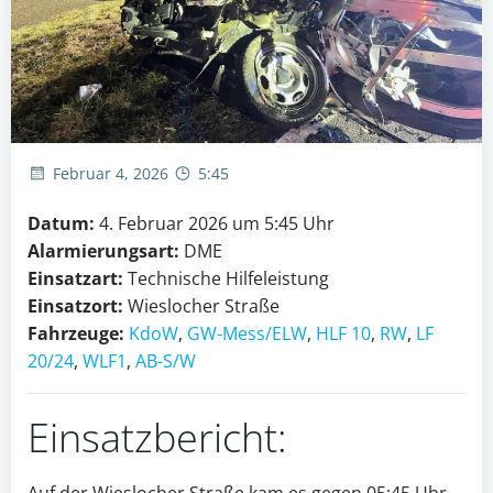
Februar 4, 2026
5:45
Datum:
4. Februar 2026 um 5:45 Uhr
Alarmierungsart:
DME
Einsatzart:
Technische Hilfeleistung
Einsatzort:
Wieslocher Straße
Fahrzeuge:
KdoW
,
GW-Mess/ELW
,
HLF 10
,
RW
,
LF
20/24
,
WLF1
,
AB-S/W
Einsatzbericht:
Auf der Wieslocher Straße kam es gegen 05:45 Uhr