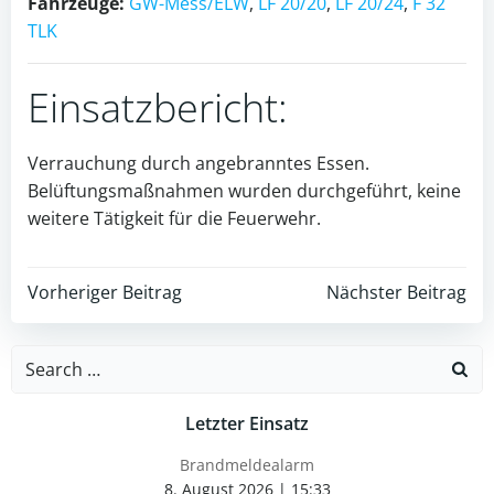
Fahrzeuge:
GW-Mess/ELW
,
LF 20/20
,
LF 20/24
,
F 32
TLK
Einsatzbericht:
Verrauchung durch angebranntes Essen.
Belüftungsmaßnahmen wurden durchgeführt, keine
weitere Tätigkeit für die Feuerwehr.
Post
Post
Vorheriger Beitrag
Nächster Beitrag
navigation
navigation
Search
for:
Letzter Einsatz
Brandmeldealarm
8. August 2026
|
15:33