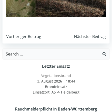
Post
Post
Vorheriger Beitrag
Nächster Beitrag
navigation
navigation
Search
for:
Letzter Einsatz
Vegetationsbrand
3. August 2026
|
18:44
Brandeinsatz
Einsatzort: A5 -> Heidelberg
Rauchmelderpflicht in Baden-Württemberg