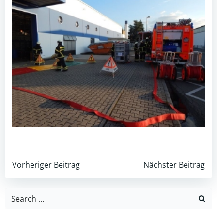
Post
Post
Vorheriger Beitrag
Nächster Beitrag
navigation
navigation
Search
for: