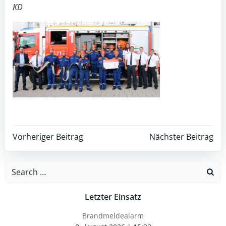
KD
Post
Post
Vorheriger Beitrag
Nächster Beitrag
navigation
navigation
Search
for:
Letzter Einsatz
Brandmeldealarm