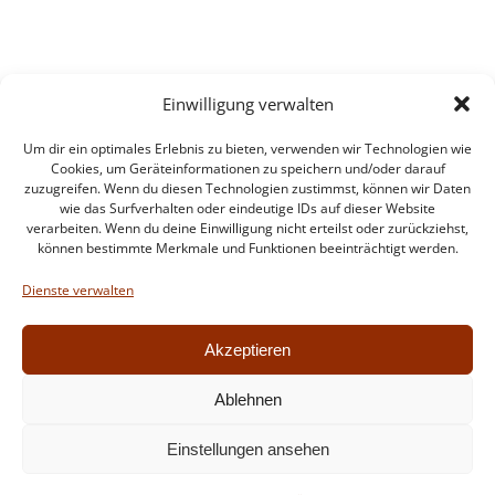
Einwilligung verwalten
Um dir ein optimales Erlebnis zu bieten, verwenden wir Technologien wie
Cookies, um Geräteinformationen zu speichern und/oder darauf
zuzugreifen. Wenn du diesen Technologien zustimmst, können wir Daten
wie das Surfverhalten oder eindeutige IDs auf dieser Website
verarbeiten. Wenn du deine Einwilligung nicht erteilst oder zurückziehst,
können bestimmte Merkmale und Funktionen beeinträchtigt werden.
Impressum
Datenschutzerklärung
Dienste verwalten
Intern
Akzeptieren
Ablehnen
© 2026 Feuerwehr Walldorf. Created for free using
Einstellungen ansehen
WordPress and
Colibri