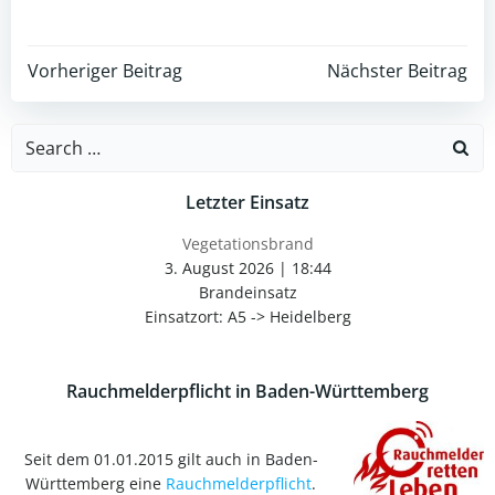
Post
Post
Vorheriger Beitrag
Nächster Beitrag
navigation
navigation
Search
for:
Letzter Einsatz
Vegetationsbrand
3. August 2026
|
18:44
Brandeinsatz
Einsatzort: A5 -> Heidelberg
Rauchmelderpflicht in Baden-Württemberg
Seit dem 01.01.2015 gilt auch in Baden-
Württemberg eine
Rauchmelderpflicht
.