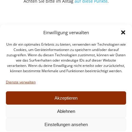
Achten Sie bitte im Alltag
auf diese Punkte
.
Einwilligung verwalten
Um dir ein optimales Erlebnis zu bieten, verwenden wir Technologien wie
Cookies, um Geräteinformationen zu speichern und/oder darauf
zuzugreifen. Wenn du diesen Technologien zustimmst, können wir Daten
wie das Surfverhalten oder eindeutige IDs auf dieser Website
verarbeiten. Wenn du deine Einwilligung nicht erteilst oder zurückziehst,
können bestimmte Merkmale und Funktionen beeinträchtigt werden.
Impressum
Datenschutzerklärung
Dienste verwalten
Intern
Akzeptieren
Ablehnen
© 2026 Feuerwehr Walldorf. Created for free using
Einstellungen ansehen
WordPress and
Colibri